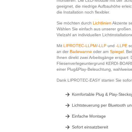
montieren. Die LED-Module mit der Schu
geeignet, die niedrige Aufbauhöhe erle
die Installation noch flexibler.
Sie möchten durch
Lichtlinien
Akzente se
Wählen Sie einfach aus unserer großen A
Vielzahl an individuellen Lichtinstallati
Mit
LIPROTEC-LLPM
/
-LLP
und
-LLPE
sc
an der
Badewanne
oder am
Spiegel
. Be
Ihnen direkt zwei Arbeitsgänge erspart:
Fliesenverlegeuntergrund KERDI-BOARD 
einer Plug&Play-Beleuchtung, wahlweis
Dank LIPROTEC-EASY starten Sie sofort 
Komfortable Plug & Play-Steck
Lichtsteuerung per Bluetooth u
Einfache Montage
Sofort einsatzbereit