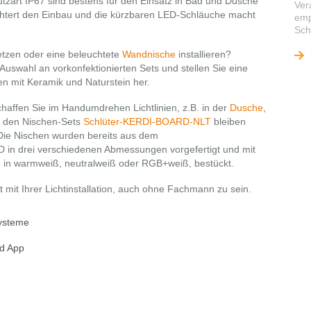
tzart IP67 sind bestens für den Einsatz in Bad und Dusche
Ver
ichtert den Einbau und die kürzbaren LED-Schläuche macht
emp
Sch
tzen oder eine beleuchtete
Wandnische
installieren?
uswahl an vorkonfektionierten Sets und stellen Sie eine
onen mit Keramik und Naturstein her.
haffen Sie im Handumdrehen Lichtlinien, z.B. in der
Dusche
,
i den Nischen-Sets
Schlüter-KERDI-BOARD-NLT
bleiben
 Die Nischen wurden bereits aus dem
in drei verschiedenen Abmessungen vorgefertigt und mit
e in warmweiß, neutralweiß oder RGB+weiß, bestückt.
mit Ihrer Lichtinstallation, auch ohne Fachmann zu sein.
systeme
nd App