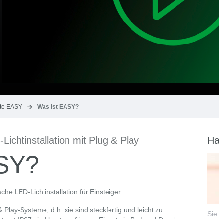
te EASY
Was ist EASY?
-Lichtinstallation mit Plug & Play
Ha
ASY?
he LED-Lichtinstallation für Einsteiger.
 Play-Systeme, d.h. sie sind steckfertig und leicht zu
Sie