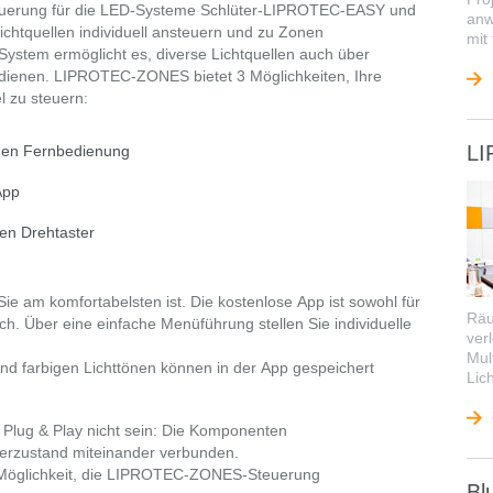
euerung für die LED-Systeme Schlüter-LIPROTEC-EASY und
anw
ichtquellen individuell ansteuern und zu Zonen
mit
stem ermöglicht es, diverse Lichtquellen auch über
edienen. LIPROTEC-ZONES bietet 3 Möglichkeiten, Ihre
l zu steuern:
LI
nden Fernbedienung
App
hen Drehtaster
Sie am komfortabelsten ist. Die kostenlose App ist sowohl für
Räu
ich. Über eine einfache Menüführung stellen Sie individuelle
ver
Mul
nd farbigen Lichttönen können in der App gespeichert
Lich
Plug & Play nicht sein: Die Komponenten
eferzustand miteinander verbunden.
 Möglichkeit, die LIPROTEC-ZONES-Steuerung
Bl