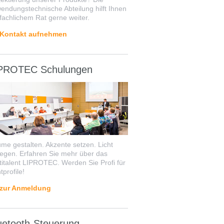
endungstechnische Abteilung hilft Ihnen
 fachlichem Rat gerne weiter.
Kontakt aufnehmen
PROTEC Schulungen
me gestalten. Akzente setzen. Licht
legen. Erfahren Sie mehr über das
titalent LIPROTEC. Werden Sie Profi für
tprofile!
zur Anmeldung
uetooth-Steuerung