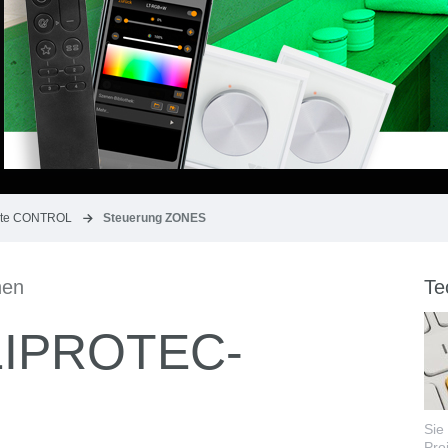
kte CONTROL
Steuerung ZONES
hen
Te
LIPROTEC-
Sie
Pro